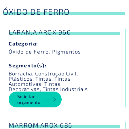
ÓXIDO DE FERRO
LARANJA AROX 960
Categoria:
Óxido de Ferro
,
Pigmentos
Segmento(s):
Borracha
,
Construção Civil
,
Plásticos
,
Tintas
,
Tintas
Automotivas
,
Tintas
Decorativas
,
Tintas Industriais
Solicitar
orçamento
MARROM AROX 686