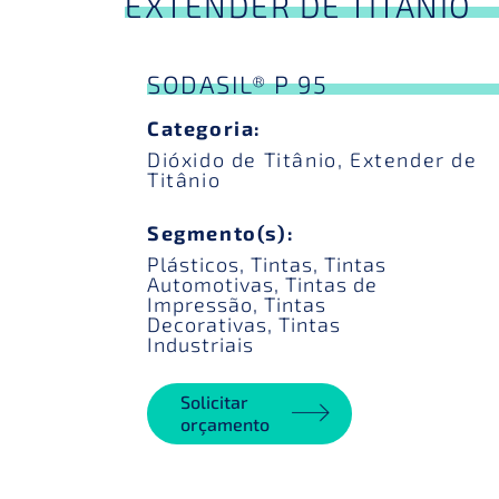
EXTENDER DE TITÂNIO
SODASIL® P 95
Categoria:
Dióxido de Titânio
,
Extender de
Titânio
Segmento(s):
Plásticos
,
Tintas
,
Tintas
Automotivas
,
Tintas de
Impressão
,
Tintas
Decorativas
,
Tintas
Industriais
Solicitar
orçamento