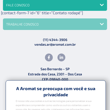
FALE CONOSCO
[contact-form-7 id=”6″ title=”Contato rodapé”]
TRABALHE CONOSCO
(11) 4344-3906
vendas.ar@aromat.com.br
Sao Bernardo – SP
Estrada dos Casa, 2301 – Dos Casa
CEP: 09840-000
A Aromat se preocupa com você e sua
privacidade
O nosso site usa cookies e outras tecnologias para personalizar a sua
Política de Privacidade
experiência e compreender como você e os outros visitantes usam o
•
nosso site. Ao navegar pelo site, coletaremos tais informações para