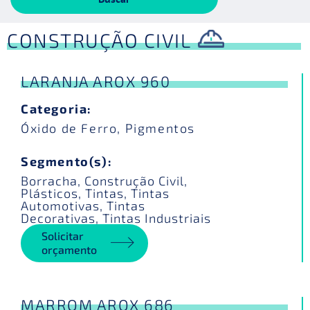
CONSTRUÇÃO CIVIL
LARANJA AROX 960
Categoria:
Óxido de Ferro
,
Pigmentos
Segmento(s):
Borracha
,
Construção Civil
,
Plásticos
,
Tintas
,
Tintas
Automotivas
,
Tintas
Decorativas
,
Tintas Industriais
Solicitar
orçamento
MARROM AROX 686