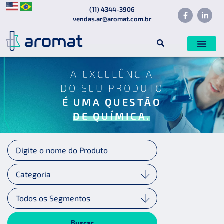
(11) 4344-3906
vendas.ar@aromat.com.br
A EXCELÊNCIA
DO SEU PRODUTO
É UMA QUESTÃO
DE QUÍMICA.