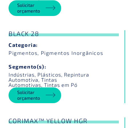
Solicitar
orçamento
BLACK 28
Categoria:
Pigmentos
,
Pigmentos Inorgânicos
Segmento(s):
Indústrias
,
Plásticos
,
Repintura
Automotiva
,
Tintas
Automotivas
,
Tintas em Pó
Solicitar
orçamento
CORIMAX™ YELLOW HGR