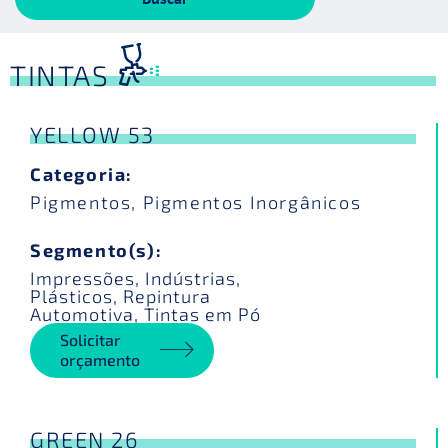
TINTAS
YELLOW 53
Categoria:
Pigmentos
,
Pigmentos Inorgânicos
Segmento(s):
Impressões
,
Indústrias
,
Plásticos
,
Repintura
Automotiva
,
Tintas em Pó
Solicitar
orçamento
GREEN 26