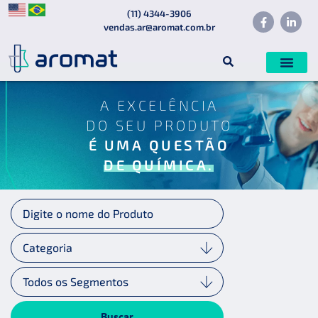
(11) 4344-3906
vendas.ar@aromat.com.br
A EXCELÊNCIA
DO SEU PRODUTO
É UMA QUESTÃO
DE QUÍMICA.