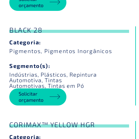
orçamento
BLACK 28
Categoria:
Pigmentos
,
Pigmentos Inorgânicos
Segmento(s):
Indústrias
,
Plásticos
,
Repintura
Automotiva
,
Tintas
Automotivas
,
Tintas em Pó
Solicitar
orçamento
CORIMAX™ YELLOW HGR
Categoria: