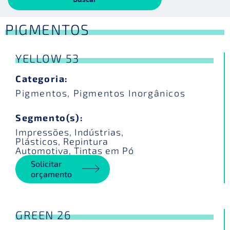
PIGMENTOS
YELLOW 53
Categoria:
Pigmentos
,
Pigmentos Inorgânicos
Segmento(s):
Impressões
,
Indústrias
,
Plásticos
,
Repintura
Automotiva
,
Tintas em Pó
Solicitar
orçamento
GREEN 26