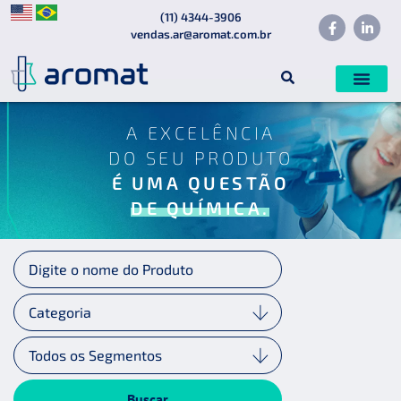
(11) 4344-3906
vendas.ar@aromat.com.br
A EXCELÊNCIA
DO SEU PRODUTO
É UMA QUESTÃO
DE QUÍMICA.