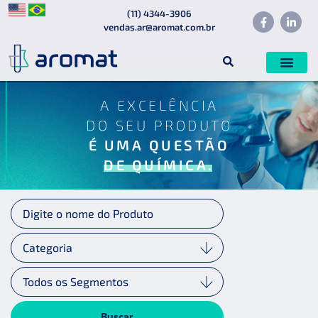
(11) 4344-3906
vendas.ar@aromat.com.br
A EXCELÊNCIA
DO SEU PRODUTO
É UMA QUESTÃO
DE QUÍMICA.