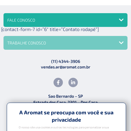
FALE CONOSCO
[contact-form-7 id=”6″ title=”Contato rodapé”]
TRABALHE CONOSCO
(11) 4344-3906
vendas.ar@aromat.com.br
Sao Bernardo – SP
Estrada dos Casa, 2301 – Dos Casa
CEP: 09840-000
A Aromat se preocupa com você e sua
privacidade
O nosso site usa cookies e outras tecnologias para personalizar a sua