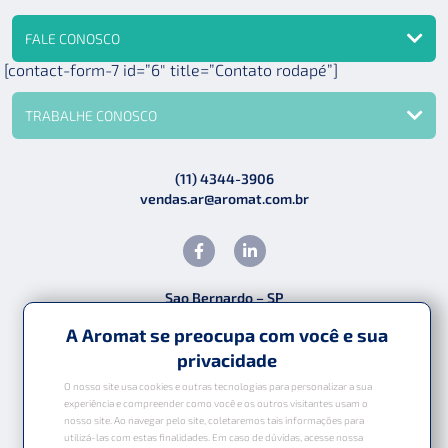
FALE CONOSCO
[contact-form-7 id=”6″ title=”Contato rodapé”]
TRABALHE CONOSCO
(11) 4344-3906
vendas.ar@aromat.com.br
Sao Bernardo – SP
Estrada dos Casa, 2301 – Dos Casa
A Aromat se preocupa com você e sua
CEP: 09840-000
privacidade
O nosso site usa cookies e outras tecnologias para personalizar a sua
experiência e compreender como você e os outros visitantes usam o
nosso site. Ao navegar pelo site, coletaremos tais informações para
utilizá-las com estas finalidades. Em caso de dúvidas, acesse nossa
Política de Privacidade